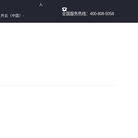
入
全国服务热线：400-808-5058
 开云（中国）-
我
们