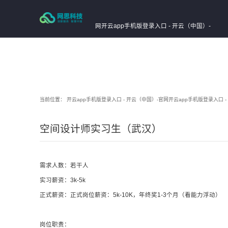
开云app手机版登录入口 - 开云（中国）-官网首页
网开云app手机版登录入口 - 开云（中国）-
官网首页
当前位置：
开云app手机版登录入口 - 开云（中国）-官网开云app手机版登录入口 
空间设计师实习生（武汉）
需求人数：若干人
实习薪资：3k-5k
正式薪资：正式岗位薪资：5k-10K，年终奖1-3个月（看能力浮动）
岗位职责：