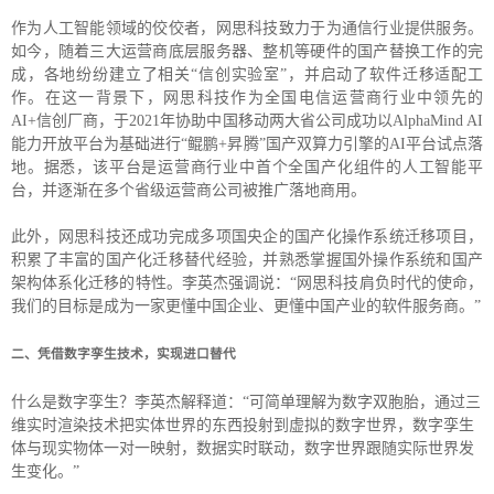
作为人工智能领域的佼佼者，网思科技致力于为通信行业提供服务。
如今，随着三大运营商底层服务器、整机等硬件的国产替换工作的完
成，各地纷纷建立了相关“信创实验室”，并启动了软件迁移适配工
作。在这一背景下，网思科技作为全国电信运营商行业中领先的
AI+信创厂商，于2021年协助中国移动两大省公司成功以AlphaMind AI
能力开放平台为基础进行“鲲鹏+昇腾”国产双算力引擎的AI平台试点落
地。据悉，该平台是运营商行业中首个全国产化组件的人工智能平
台，并逐渐在多个省级运营商公司被推广落地商用。
此外，网思科技还成功完成多项国央企的国产化操作系统迁移项目，
积累了丰富的国产化迁移替代经验，并熟悉掌握国外操作系统和国产
架构体系化迁移的特性。李英杰强调说：“网思科技肩负时代的使命，
我们的目标是成为一家更懂中国企业、更懂中国产业的软件服务商。”
凭借数字孪生技术，实现进口替代
二、
什么是数字孪生？李英杰解释道：“可简单理解为数字双胞胎，通过三
维实时渲染技术把实体世界的东西投射到虚拟的数字世界，数字孪生
体与现实物体一对一映射，数据实时联动，数字世界跟随实际世界发
生变化。”