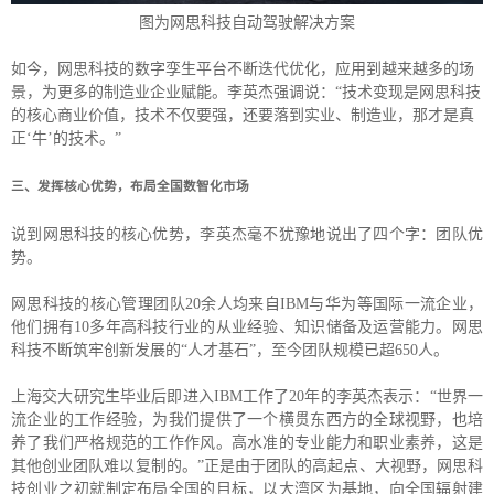
图为网思科技自动驾驶解决方案
如今，网思科技的数字孪生平台不断迭代优化，应用到越来越多的场
景，为更多的制造业企业赋能。李英杰强调说：“技术变现是网思科技
的核心商业价值，技术不仅要强，还要落到实业、制造业，那才是真
正‘牛’的技术。”
发挥核心优势，布局全国数智化市场
三、
说到网思科技的核心优势，李英杰毫不犹豫地说出了四个字：团队优
势。
网思科技的核心管理团队20余人均来自IBM与华为等国际一流企业，
他们拥有10多年高科技行业的从业经验、知识储备及运营能力。网思
科技不断筑牢创新发展的“人才基石”，至今团队规模已超650人。
上海交大研究生毕业后即进入IBM工作了20年的李英杰表示：“世界一
流企业的工作经验，为我们提供了一个横贯东西方的全球视野，也培
养了我们严格规范的工作作风。高水准的专业能力和职业素养，这是
其他创业团队难以复制的。”正是由于团队的高起点、大视野，网思科
技创业之初就制定布局全国的目标，以大湾区为基地，向全国辐射建