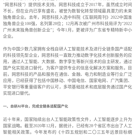
“网思科技”）提供技术支持。网思科技成立于2017年，虽然成立时间
不长，但在业内已享有盛名，被誉为数智化转型领域最具潜力的未来
独角兽企业。去年，网思科技入选中科院《互联网周刊》2022中国准
独角兽企业100强，名列第28位；12月再次被广州市科技局评为“2022
广州未来独角兽创新企业”；今年1月，更被评为广东省专精特新中小
企业。
作为中国少数几家拥有全栈自研人工智能技术及进行全链条国产适配
的科技领先型企业，网思科技一直致力推动数字化技术创新服务的应
用，通过人工智能、大数据、数字孪生等新兴技术的自主研发，通过
国产化实现进口替代，为客户提供专业的信息化解决方案和服务。目
前，网思科技的产品和服务在通信、金融、电力和制造业等行业广泛
应用，已经获得了包括中国移动、中国电信、国家电网、广汽集团、
平安银行等重量级客户的认可，多项基础技术和底层服务通过国产化
实现进口替代。
自研AI平台，完成全链条适配国产化
一、
近十年来，国家陆续出台人工智能政策性文件，人工智能逐步上升为
国家战略。截至2020年12月，据统计，已经有28个省区市出台了人工
智能相关政策。今年发布的《十四五规划和二〇三五年远景目标纲