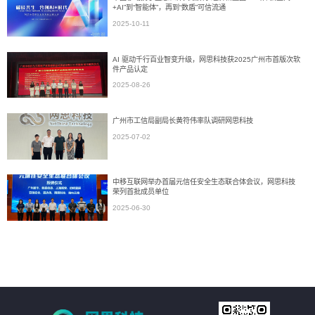
+AI”到“智能体”，再到“数盾”可信流通
2025-10-11
AI 驱动千行百业智变升级，网思科技获2025广州市首版次软
件产品认定
2025-08-26
广州市工信局副局长黄符伟率队调研网思科技
2025-07-02
中移互联网举办首届元信任安全生态联合体会议，网思科技
荣列首批成员单位
2025-06-30