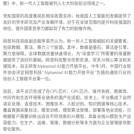
要》中，新一代人工智能被列入七大科技前沿领域之一。
党和国家的高度重视及相关政策支持，给我国人工智能的发展提供了
良好的学术研究及产业发展环境，对于在全球范围内提升科技强国的
地位、提升国家竞争力都起到了有力的助推作用。
网思科技高级副总裁李英杰认为，新一轮人工智能崛起的关键要素，
包括数据、算法、算力三个层面。其中，数据是基石，算法是引擎，
算力是保障。全球数据流量快速增长，为“深度学习”所需要的海量数
据提供了良好的基础。网思科技整合优势资源，攻关AI核心算法和关
键技术，自主研发Alphamind AI能力开放平台。今年3月，中国行业软
件协会评定网思科技“Alphamind AI能力开放平台”为面向通信行业的
信创人工智能平台第一位。
目前，该平台已完成了在CPU芯片、GPU芯片、操作系统、数据库、
中间件和生态环境等全链条的国产化适配。技术上，平台集成了自然
语言处理、语音技术、图像技术、人脸识别、知识图谱等核心技术，
覆盖数据采集标注、模型训练、模型算法管理、部署落地全流程，可
根据客户需要训练出适合不同场景的AI模型，具备全栈AI模型生产运
营能力，在生产、运维、管理、数据分析等多方面为企业管理提供数
智化服务。