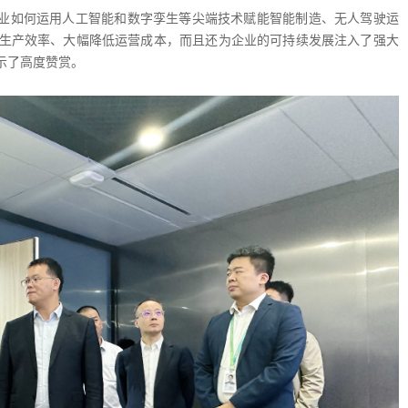
业如何运用人工智能和数字孪生等尖端技术赋能智能制造、无人驾驶运
生产效率、大幅降低运营成本，而且还为企业的可持续发展注入了强大
示了高度赞赏。