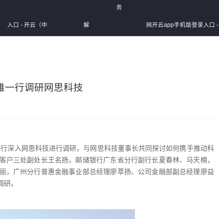
务
入口 - 开云（中
解
网开云app手机版登录入口 -
体
国）-官网首页
决
官网首页
系
雄一行调研网思科技
方
案
一行深入网思科技进行调研，与网思科技董事长共同探讨如何携手推动科
客户三处副处长王名扬，邮储银行广东省分行副行长夏春林、马天楠，
丽，广州分行普惠金融事业部总经理廖萃扬、公司金融部副总经理廖益
调研。