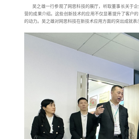
吴之雄一行参观了网思科技的展厅，听取董事长关于企
营的成果介绍。这些创新技术的应用不仅显著提升了客户的
的动力。吴之雄对网思科技在新技术应用方面的突出成就表