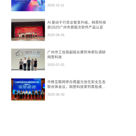
再到“数盾”可信流通
2025-10-11
AI 驱动千行百业智变升级，网思科技
获2025广州市首版次软件产品认定
2025-08-26
广州市工信局副局长黄符伟率队调研
网思科技
2025-07-02
中移互联网举办首届元信任安全生态
联合体会议，网思科技荣列首批成员
单位
2025-06-30