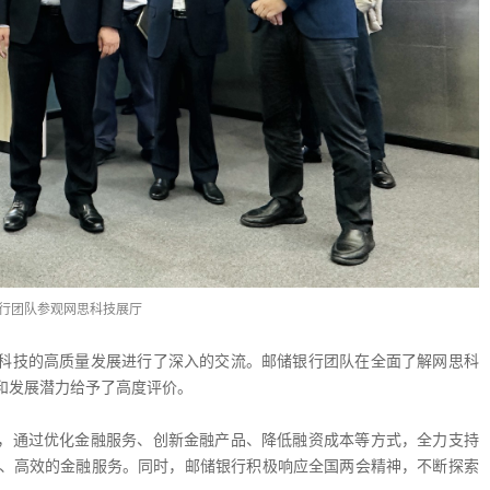
行团队参观网思科技展厅
科技的高质量发展进行了深入的交流。邮储银行团队在全面了解网思科
和发展潜力给予了高度评价。
，通过优化金融服务、创新金融产品、降低融资成本等方式，全力支持
、高效的金融服务。同时，邮储银行积极响应全国两会精神，不断探索