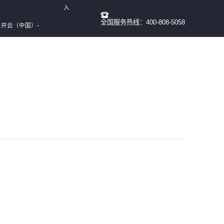
入
全国服务热线：400-808-5058
 开云（中国）-
我
们