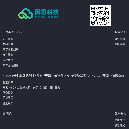
产品与解决方案
服务体系
人工智能
服务级别
数字孪生
服务网络
数字化转型解
安全服务
运维服务
技术咨询服务
开云app手机版登录入口 - 开云（中国）-官网开云app手机版登录入口 - 开云（中国）-官网首页
企业简介
开云app手机版登录入口 - 开云（中国）-官网首页
服务网络
荣誉资质
企业风采
新闻资讯
加入我们
招聘岗位
联系方式