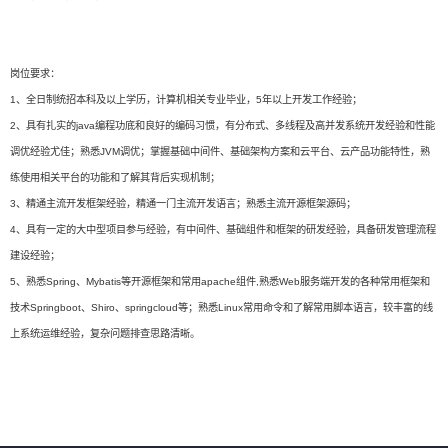
岗位要求：
1、全日制统招本科及以上学历，计算机相关专业毕业，5年以上开发工作经验；
2、具有扎实的java编程功底和良好的编码习惯，有分布式、多线程及高并发系统开发经验和性能
调优经验尤佳；熟悉JVM调优；掌握基础中间件、基础架构方案和云平台、云产品功能特性，熟
练使用相关平台的功能和了解其背后实现机制；
3、精通主流开发框架经验，精通一门主流开发语言；熟悉主流开源框架源码；
4、具有一定的大中型项目参与经验，有中间件、基础组件和框架的研发经验，具备研发管理流程
建设经验；
5、熟悉Spring、Mybatis等开源框架和常用apache组件,熟悉Web服务端开发的各种常用框架和
技术Springboot、Shiro、springcloud等；熟悉Linux常用命令和了解常用脚本语言，较丰富的线
上系统运维经验，复杂问题排查思路清晰。