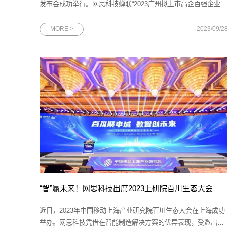
发布会成功举行。网思科技蝉联“2023广州拟上市高企百强企业”
荣誉称号，总裁吴俊先生代表网思科技与产投资本等投资机构签
署投资协议。图为2023广州拟上市高企百强榜单发布会现场作为
MORE >
2023/09/2
广州的杰出企业代表，网思科技的发展历程与广州的快速发展紧
密相连。在广州优质营
“智”赢未来！网思科技出席2023上研院百川生态大会
近日，2023年中国移动上海产业研究院百川生态大会在上海成功
举办。网思科技凭借在智能制造解决方案的优异表现，受邀出席