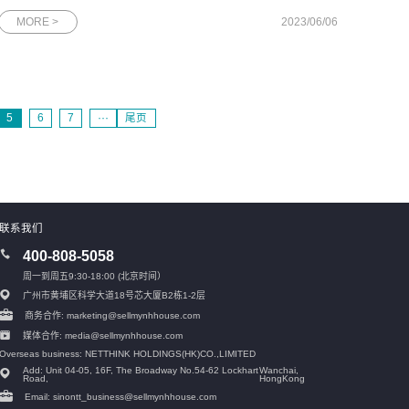
网思科技管理层合影会上，网思科技副总黄朝晖介绍了公司的经
MORE >
2023/06/06
营情况、产品及解决方案的示范案例、荣誉资质、发明技术专利
和未来发展规
5
6
7
···
尾页
联系我们
400-808-5058
周一到周五9:30-18:00 (北京时间）
广州市黄埔区科学大道18号芯大厦B2栋1-2层
商务合作: marketing@sellmynhhouse.com
媒体合作: media@sellmynhhouse.com
Overseas business: NETTHINK HOLDINGS(HK)CO.,LIMITED
Add: Unit 04-05, 16F, The Broadway No.54-62 Lockhart
Wanchai,
Road,
HongKong
Email: sinontt_business@sellmynhhouse.com