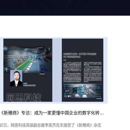
《新穗商》专访：成为一家更懂中国企业的数字化转型服务商
近日，网思科技高级副总裁李英杰先生接受了《新穗商》杂志