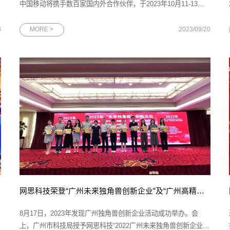
中国移动将携手数百家国内外合作伙伴，于2023年10月11-13日
在中国广州保利世贸博览馆召开第11届中国移动全球合作伙伴大
会。作为中国移动的重要合作伙伴，网思科技再次应邀参与中国
8
MORE >
2023/09/20
移动这场规格最高、覆盖面最广的年度盛会。届时，网思科技将
展示人工智能和数
网思科技荣登“广州未来独角兽创新企业”及“广州高精尖企业”双政府榜单
8月17日，2023年发现广州独角兽创新企业活动成功举办。会
上，广州市科技局授予网思科技“2022广州未来独角兽创新企业”